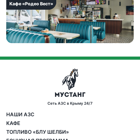
Кафе «Родео Вест»
Кафе «Родео Вест»
Кафе «Родео Вест»
Кафе «Родео Вест»
Кафе «Родео Вест»
Сеть АЗС в Крыму 24/7
НАШИ АЗС
КАФЕ
ТОПЛИВО «БЛУ ШЕЛБИ»