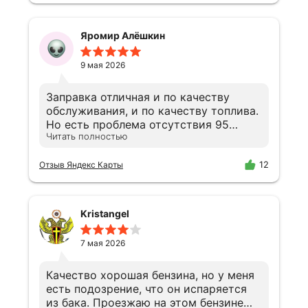
Яромир Алёшкин
9 мая 2026
Заправка отличная и по качеству
обслуживания, и по качеству топлива.
Но есть проблема отсутствия 95
Читать полностью
бензина. Проблема с поставками, я
всё понимаю, но почему номера
телефонов для связи отключены?
12
Отзыв Яндекс Карты
Банально зачем мне ехать через весь
город, чтобы увидеть, что бензина
нет? Я хочу позвонить и узнать, а не
Kristangel
сжигать бензин впустую. Исправьте,
пожалуйста, проблему. В идеале - на
7 мая 2026
вашем сайте размещайте информацию
о наличии бензина в реальном
Качество хорошая бензина, но у меня
времени или добавьте актуальный
есть подозрение, что он испаряется
номер телефона, потому что тот, что
из бака. Проезжаю на этом бензине
на картах и в ВК - нерабочие. Очень