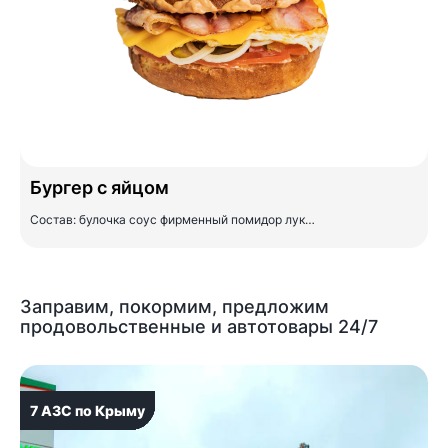
Бургер с яйцом
Состав: булочка соус фирменный помидор лук…
Заправим, покормим, предложим
продовольственные и автотовары 24/7
7 АЗС по Крыму
7 АЗС по Крыму
7 АЗС по Крыму
7 АЗС по Крыму
7 АЗС по Крыму
7 АЗС по Крыму
7 АЗС по Крыму
7 АЗС по Крыму
7 АЗС по Крыму
7 АЗС по Крыму
7 АЗС по Крыму
7 АЗС по Крыму
7 АЗС по Крыму