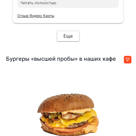
Читать полностью
меньше обычного. Да и цена большая.
люблю вашу АЗС и хочу заправлять
свой авто именно у вас, чего и
стараюсь придерживаться
Отзыв Яндекс Карты
Еще
Бургеры «высшей пробы» в наших кафе