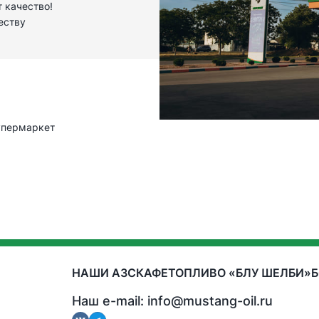
т качество!
еству
упермаркет
НАШИ АЗС
КАФЕ
ТОПЛИВО «БЛУ ШЕЛБИ»
Наш e-mail: info@mustang-oil.ru